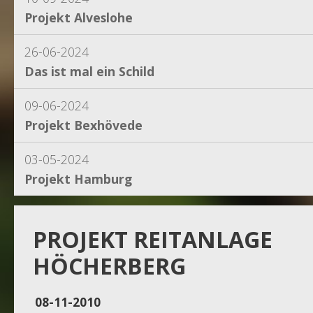
Projekt Alveslohe
26-06-2024
Das ist mal ein Schild
09-06-2024
Projekt Bexhövede
03-05-2024
Projekt Hamburg
15-04-2024
Projekt Dassel
PROJEKT REITANLAGE
HÖCHERBERG
16-11-2023
Projekt Egestorf
08-11-2010