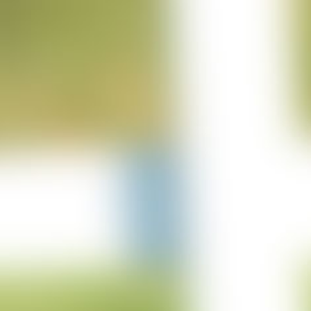
25-06-2023
Projekt Lürschau
14-06-2023
Projekt Perl Borg
31-05-2023
Projekt Bulgarien
29-03-2023
Projekt Merzkirchen
05-03-2023
Columbus Sprung
05-03-2023
Projekt Italien