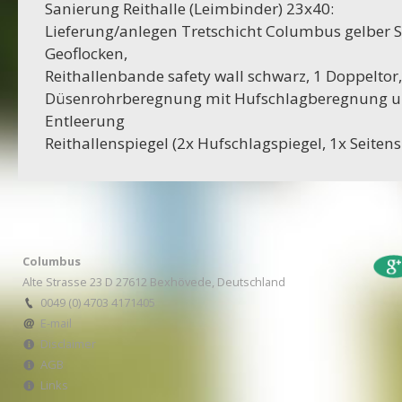
Sanierung Reithalle (Leimbinder) 23x40:
16-10-2023
Lieferung/anlegen Tretschicht Columbus gelber 
Projekt Bexhövede
Geoflocken,
Reithallenbande safety wall schwarz, 1 Doppeltor,
09-10-2023
Düsenrohrberegnung mit Hufschlagberegnung u
Projekt Egestorf
Entleerung
Reithallenspiegel (2x Hufschlagspiegel, 1x Seitens
01-09-2023
RC Stotel
17-08-2023
Projekt Korea
Columbus
Alte Strasse 23 D 27612 Bexhövede, Deutschland
29-06-2023
0049 (0) 4703 4171405
Projekt Italien
E-mail
Disclaimer
28-06-2023
AGB
Projekt AWA Stable
Links