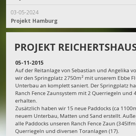
03-05-2024
Projekt Hamburg
15-04-2024
Projekt Dassel
PROJEKT REICHERTSHAU
16-11-2023
05-11-2015
Projekt Egestorf
Auf der Reitanlage von Sebastian und Angelika v
wir den Springplatz 2750m² mit unserem Ebbe F
16-10-2023
Unterbau an komplett saniert. Der Springplatz h
Projekt Bexhövede
Ranch Fence Zaunsystem mit 2 Querriegeln und 
erhalten.
09-10-2023
Zusätzlich haben wir 15 neue Paddocks (ca 1100m²
Projekt Egestorf
neuem Unterbau, Matten und Sand erstellt. Auß
alle Paddocks unseren Ranch Fence Zaun (345lfm)
01-09-2023
Querriegeln und diversen Toranlagen (17).