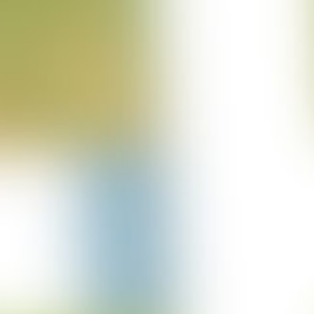
Projekt Bulgarien
29-03-2023
Projekt Merzkirchen
05-03-2023
Columbus Sprung
05-03-2023
Projekt Italien
15-12-2022
Projekt Trencin
01-12-2022
Projekt Cuxhaven