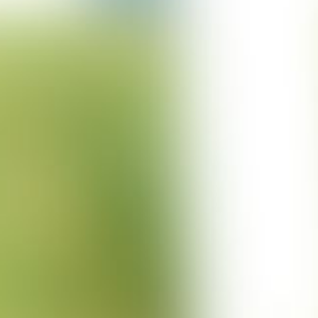
01-11-2022
Projekt Wittstock
24-10-2022
Projekt Ritterhude
20-10-2022
Projekt Bischmisheim
04-10-2022
Projekt Bratislava II
21-09-2022
Projekt Velburg
15-09-2022
Projekt Lütjensee