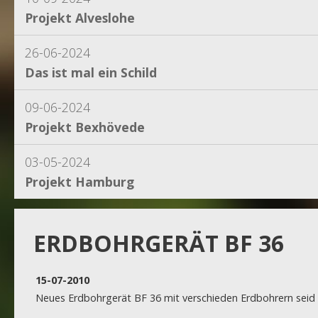
Projekt Alveslohe
26-06-2024
Das ist mal ein Schild
09-06-2024
Projekt Bexhövede
03-05-2024
Projekt Hamburg
15-04-2024
Projekt Dassel
ERDBOHRGERÄT BF 36
16-11-2023
15-07-2010
Projekt Egestorf
Neues Erdbohrgerät BF 36 mit verschieden Erdbohrern seid 