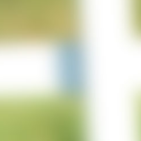
25-06-2023
Projekt Lürschau
14-06-2023
Projekt Perl Borg
31-05-2023
Projekt Bulgarien
29-03-2023
Projekt Merzkirchen
05-03-2023
Columbus Sprung
05-03-2023
Projekt Italien