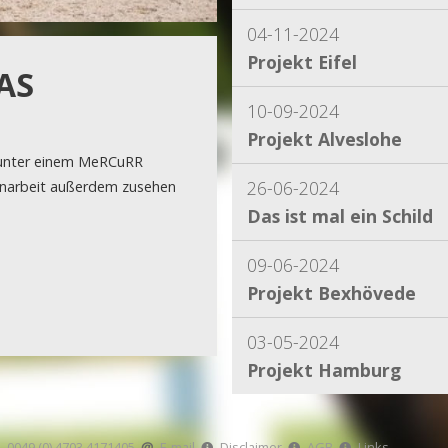
04-11-2024
Projekt Eifel
AS
10-09-2024
Projekt Alveslohe
 unter einem MeRCuRR
26-06-2024
enarbeit außerdem zusehen
Das ist mal ein Schild
09-06-2024
Projekt Bexhövede
03-05-2024
Projekt Hamburg
15-04-2024
Projekt Dassel
0049 (0) 4703 4171405
E-mail
Disclaimer
AGB
Links