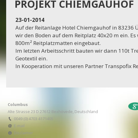
Projekt Dassel
PROJEKT CHIEMGAUHOF
16-11-2023
23-01-2014
Projekt Egestorf
Auf der Reitanlage Hotel Chiemgauhof in 83236 
wir den Boden auf dem Reitplatz 40x20 m ein. Es
16-10-2023
800m² Reitplatzmatten eingebaut.
Projekt Bexhövede
Im letzten Arbeitsschritt bauten wir dann 110t Tr
Geotextil ein.
09-10-2023
In Kooperation mit unseren Partner Transpofix Re
Projekt Egestorf
01-09-2023
RC Stotel
Columbus
17-08-2023
Alte Strasse 23 D 27612 Bexhövede, Deutschland
Projekt Korea
0049 (0) 4703 4171405
E-mail
Disclaimer
29-06-2023