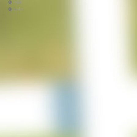
AGB
Projekt Italien
Links
28-06-2023
Projekt AWA Stable
25-06-2023
Projekt Lürschau
14-06-2023
Projekt Perl Borg
31-05-2023
Projekt Bulgarien
29-03-2023
Projekt Merzkirchen