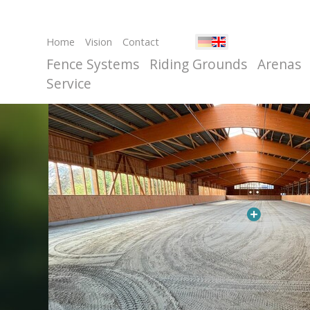
Home
Vision
Contact
Fence Systems
Riding Grounds
Arenas
Service