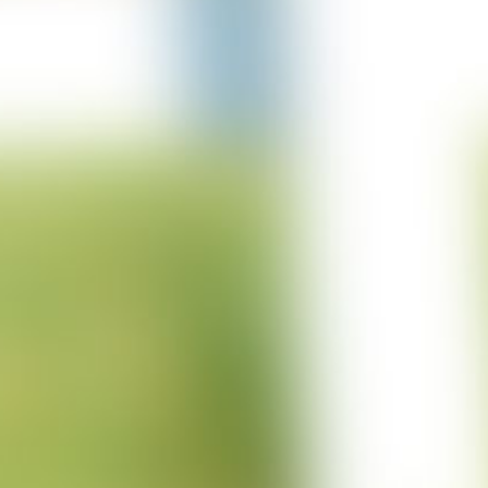
05-03-2023
Columbus Sprung
05-03-2023
Projekt Italien
15-12-2022
Projekt Trencin
01-12-2022
Projekt Cuxhaven
01-11-2022
Projekt Wittstock
24-10-2022
Projekt Ritterhude