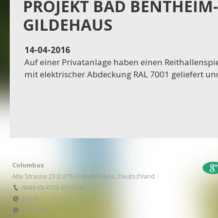
Projekt Dassel
PROJEKT BAD BENTHEIM-
GILDEHAUS
16-11-2023
Projekt Egestorf
14-04-2016
Auf einer Privatanlage haben einen Reithallens
16-10-2023
mit elektrischer Abdeckung RAL 7001 geliefert un
Projekt Bexhövede
09-10-2023
Projekt Egestorf
01-09-2023
RC Stotel
Columbus
17-08-2023
Alte Strasse 23 D 27612 Bexhövede, Deutschland
Projekt Korea
0049 (0) 4703 4171405
E-mail
Disclaimer
29-06-2023