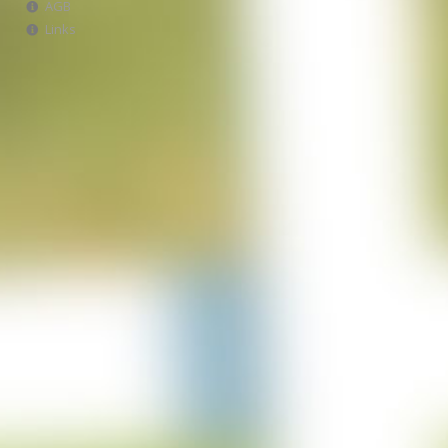
AGB
Projekt Italien
Links
28-06-2023
Projekt AWA Stable
25-06-2023
Projekt Lürschau
14-06-2023
Projekt Perl Borg
31-05-2023
Projekt Bulgarien
29-03-2023
Projekt Merzkirchen