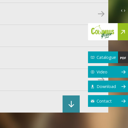
‹ ›
Catalogue
Video
Download
Contact