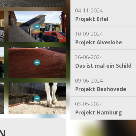
04-11-2024
Projekt Eifel
10-09-2024
Projekt Alveslohe
26-06-2024
Das ist mal ein Schild
09-06-2024
Projekt Bexhövede
03-05-2024
Projekt Hamburg
15-04-2024
N
Projekt Dassel