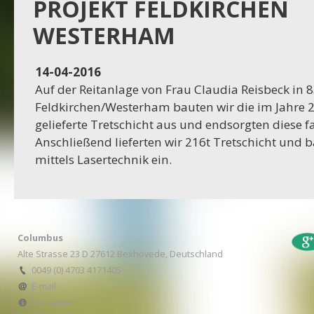
Projekt Dassel
PROJEKT FELDKIRCHEN
WESTERHAM
16-11-2023
Projekt Egestorf
14-04-2016
Auf der Reitanlage von Frau Claudia Reisbeck in 
16-10-2023
Feldkirchen/Westerham bauten wir die im Jahre 
Projekt Bexhövede
gelieferte Tretschicht aus und endsorgten diese f
Anschließend lieferten wir 216t Tretschicht und 
09-10-2023
mittels Lasertechnik ein.
Projekt Egestorf
01-09-2023
RC Stotel
Columbus
17-08-2023
Alte Strasse 23 D 27612 Bexhövede, Deutschland
Projekt Korea
0049 (0) 4703 4171405
E-mail
Disclaimer
29-06-2023