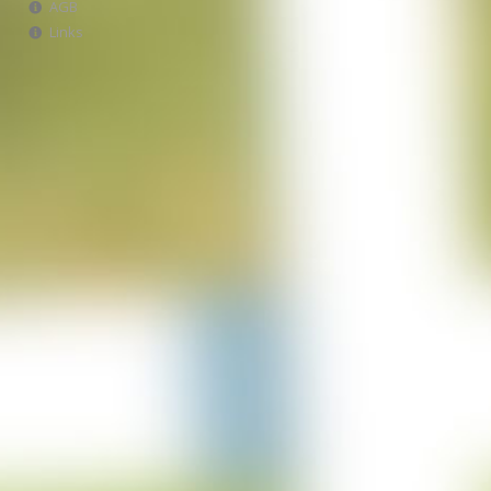
AGB
Projekt Italien
Links
28-06-2023
Projekt AWA Stable
25-06-2023
Projekt Lürschau
14-06-2023
Projekt Perl Borg
31-05-2023
Projekt Bulgarien
29-03-2023
Projekt Merzkirchen