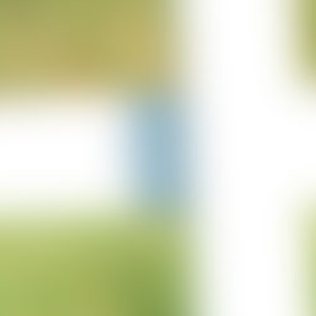
25-06-2023
Projekt Lürschau
14-06-2023
Projekt Perl Borg
31-05-2023
Projekt Bulgarien
29-03-2023
Projekt Merzkirchen
05-03-2023
Columbus Sprung
05-03-2023
Projekt Italien