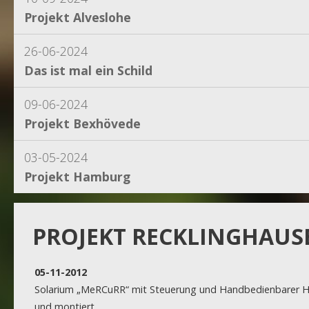
Projekt Alveslohe
26-06-2024
Das ist mal ein Schild
09-06-2024
Projekt Bexhövede
03-05-2024
Projekt Hamburg
15-04-2024
Projekt Dassel
PROJEKT RECKLINGHAUS
16-11-2023
05-11-2012
Projekt Egestorf
Solarium „MeRCuRR“ mit Steuerung und Handbedienbarer He
und montiert