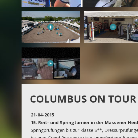
Imagefilm RSZ Massener Heide
COLUMBUS ON TOUR
21-04-2015
15. Reit- und Springturnier in der Massener Heid
Springprüfungen bis zur Klasse S**, Dressurprüfun
bis zum Grand Prix sowie viele Jungpferdeprüfunge