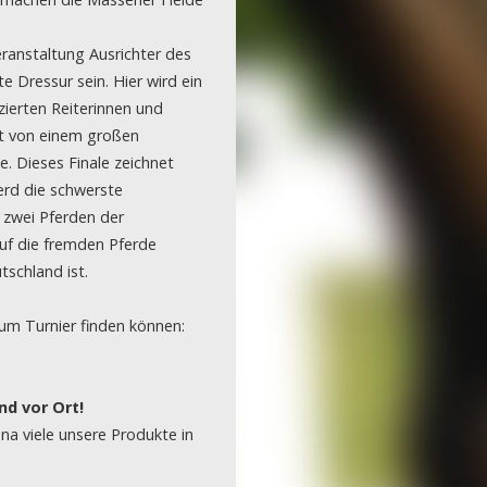
16-11-2023
ranstaltung Ausrichter des
Projekt Egestorf
 Dressur sein. Hier wird ein
izierten Reiterinnen und
16-10-2023
et von einem großen
. Dieses Finale zeichnet
Projekt Bexhövede
erd die schwerste
 zwei Pferden der
09-10-2023
uf die fremden Pferde
Projekt Egestorf
tschland ist.
01-09-2023
zum Turnier finden können:
RC Stotel
17-08-2023
d vor Ort!
Projekt Korea
na viele unsere Produkte in
29-06-2023