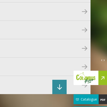
‹ ›
Catalogue