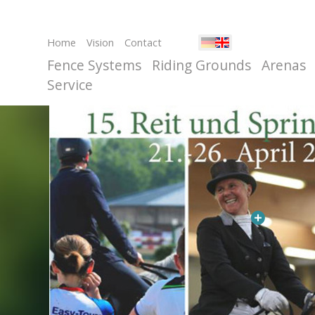
Home
Vision
Contact
Fence Systems
Riding Grounds
Arenas
Service