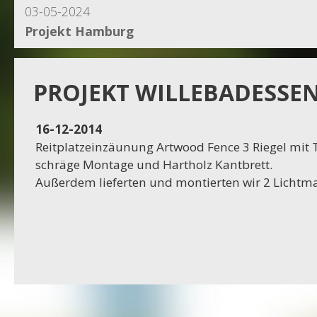
03-05-2024
Projekt Hamburg
15-04-2024
Projekt Dassel
PROJEKT WILLEBADESSE
16-11-2023
16-12-2014
Projekt Egestorf
Reitplatzeinzäunung Artwood Fence 3 Riegel mit 
schräge Montage und Hartholz Kantbrett.
16-10-2023
Außerdem lieferten und montierten wir 2 Lichtma
Projekt Bexhövede
09-10-2023
Projekt Egestorf
01-09-2023
RC Stotel