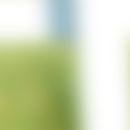
29-03-2023
Projekt Merzkirchen
05-03-2023
Columbus Sprung
05-03-2023
Projekt Italien
15-12-2022
Projekt Trencin
01-12-2022
Projekt Cuxhaven
01-11-2022