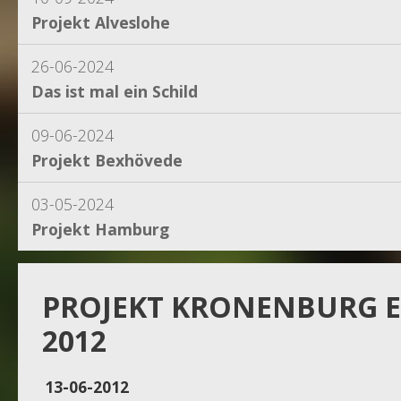
Projekt Alveslohe
26-06-2024
Das ist mal ein Schild
09-06-2024
Projekt Bexhövede
03-05-2024
Projekt Hamburg
15-04-2024
Projekt Dassel
PROJEKT KRONENBURG E
2012
16-11-2023
Projekt Egestorf
13-06-2012