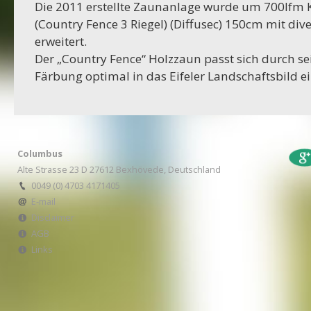
Die 2011 erstellte Zaunanlage wurde um 700lfm
16-10-2023
(Country Fence 3 Riegel) (Diffusec) 150cm mit div
Projekt Bexhövede
erweitert.
Der „Country Fence“ Holzzaun passt sich durch se
09-10-2023
Färbung optimal in das Eifeler Landschaftsbild ei
Projekt Egestorf
01-09-2023
RC Stotel
Columbus
17-08-2023
Alte Strasse 23 D 27612 Bexhövede, Deutschland
Projekt Korea
0049 (0) 4703 4171405
E-mail
Disclaimer
29-06-2023
AGB
Projekt Italien
Links
28-06-2023
Projekt AWA Stable