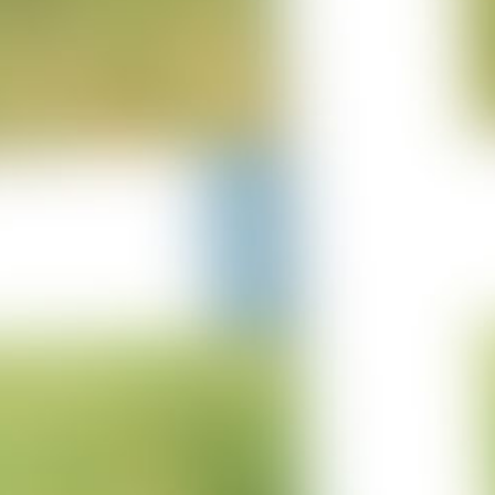
25-06-2023
Projekt Lürschau
14-06-2023
Projekt Perl Borg
31-05-2023
Projekt Bulgarien
29-03-2023
Projekt Merzkirchen
05-03-2023
Columbus Sprung
05-03-2023
Projekt Italien