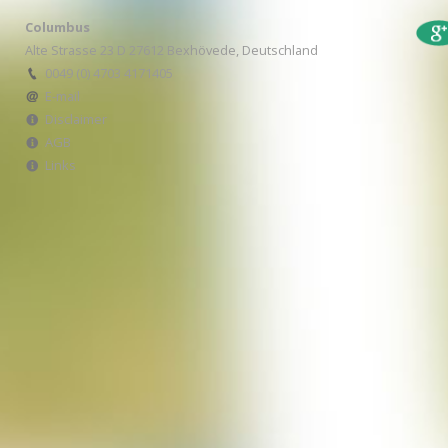
Columbus
Alte Strasse 23 D 27612 Bexhövede, Deutschland
0049 (0) 4703 4171405
E-mail
Disclaimer
AGB
Links