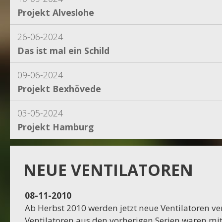
Projekt Alveslohe
26-06-2024
Das ist mal ein Schild
09-06-2024
Projekt Bexhövede
03-05-2024
Projekt Hamburg
15-04-2024
Projekt Dassel
NEUE VENTILATOREN
16-11-2023
08-11-2010
Projekt Egestorf
Ab Herbst 2010 werden jetzt neue Ventilatoren ve
Ventilatoren aus den vorherigen Serien waren mit