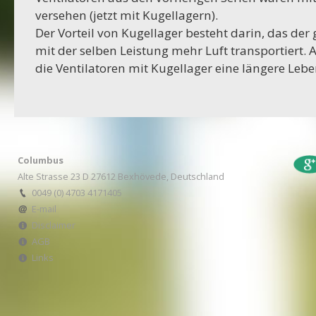
16-10-2023
versehen (jetzt mit Kugellagern).
Projekt Bexhövede
Der Vorteil von Kugellager besteht darin, das der 
mit der selben Leistung mehr Luft transportiert
09-10-2023
die Ventilatoren mit Kugellager eine längere Leb
Projekt Egestorf
01-09-2023
RC Stotel
Columbus
17-08-2023
Alte Strasse 23 D 27612 Bexhövede, Deutschland
Projekt Korea
0049 (0) 4703 4171405
E-mail
29-06-2023
Disclaimer
AGB
Projekt Italien
Links
28-06-2023
Projekt AWA Stable