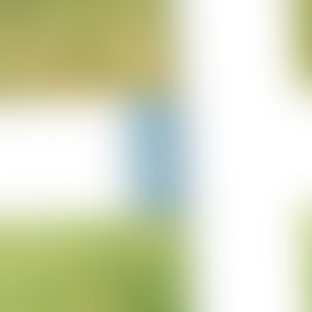
25-06-2023
Projekt Lürschau
14-06-2023
Projekt Perl Borg
31-05-2023
Projekt Bulgarien
29-03-2023
Projekt Merzkirchen
05-03-2023
Columbus Sprung
05-03-2023
Projekt Italien