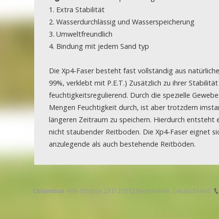
1. Extra Stabilität
2. Wasserdurchlässig und Wasserspeicherung
3. Umweltfreundlich
4. Bindung mit jedem Sand typ
Die Xp4-Faser besteht fast vollständig aus natürlic
99%, verklebt mit P.E.T.) Zusätzlich zu ihrer Stabilitä
feuchtigkeitsregulierend. Durch die spezielle Gewebe
Mengen Feuchtigkeit durch, ist aber trotzdem imstan
längeren Zeitraum zu speichern. Hierdurch entsteht ei
nicht staubender Reitboden. Die Xp4-Faser eignet si
anzulegende als auch bestehende Reitböden.
Columbus
Alte Strasse 23 D 27612 Bexhövede, Deutschland