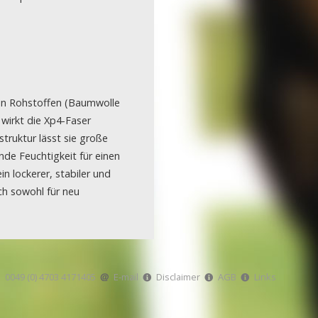
16-11-2023
Projekt Egestorf
16-10-2023
hen Rohstoffen (Baumwolle
Projekt Bexhövede
t wirkt die Xp4-Faser
struktur lässt sie große
09-10-2023
de Feuchtigkeit für einen
Projekt Egestorf
n lockerer, stabiler und
ch sowohl für neu
01-09-2023
RC Stotel
17-08-2023
Projekt Korea
0049 (0) 4703 4171405
E-mail
Disclaimer
AGB
Links
29-06-2023