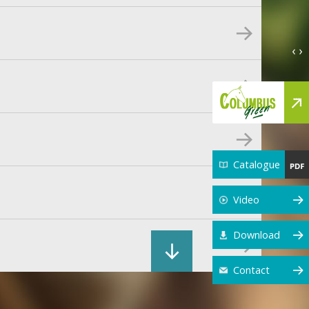
‹ ›
Catalogue
Video
Download
Contact