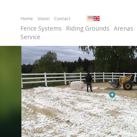
Home
Vision
Contact
Fence Systems
Riding Grounds
Arenas
Service