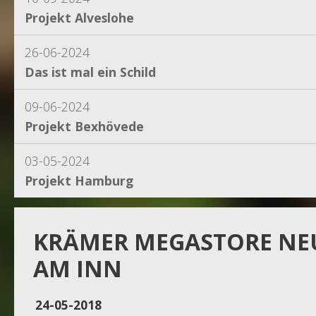
Projekt Alveslohe
26-06-2024
Das ist mal ein Schild
09-06-2024
Projekt Bexhövede
03-05-2024
Projekt Hamburg
15-04-2024
Projekt Dassel
KRÄMER MEGASTORE N
AM INN
16-11-2023
Projekt Egestorf
24-05-2018