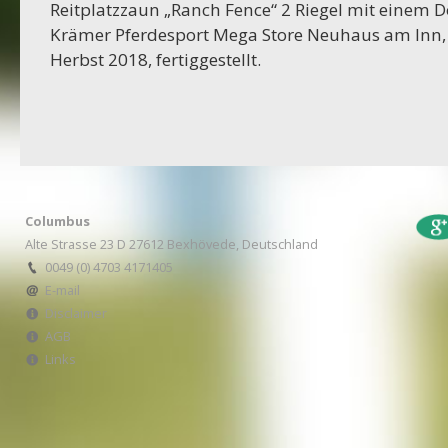
Reitplatzzaun „Ranch Fence“ 2 Riegel mit einem 
16-10-2023
Krämer Pferdesport Mega Store Neuhaus am Inn,
Projekt Bexhövede
Herbst 2018, fertiggestellt.
09-10-2023
Projekt Egestorf
01-09-2023
RC Stotel
Columbus
17-08-2023
Alte Strasse 23 D 27612 Bexhövede, Deutschland
Projekt Korea
0049 (0) 4703 4171405
E-mail
Disclaimer
29-06-2023
AGB
Projekt Italien
Links
28-06-2023
Projekt AWA Stable