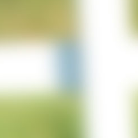
25-06-2023
Projekt Lürschau
14-06-2023
Projekt Perl Borg
31-05-2023
Projekt Bulgarien
29-03-2023
Projekt Merzkirchen
05-03-2023
Columbus Sprung
05-03-2023
Projekt Italien