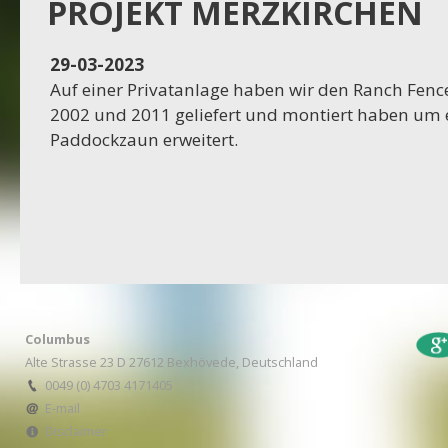
Projekt Dassel
PROJEKT MERZKIRCHEN
16-11-2023
29-03-2023
Projekt Egestorf
Auf einer Privatanlage haben wir den Ranch Fenc
2002 und 2011 geliefert und montiert haben um 
16-10-2023
Paddockzaun erweitert.
Projekt Bexhövede
09-10-2023
Projekt Egestorf
01-09-2023
RC Stotel
Columbus
17-08-2023
Alte Strasse 23 D 27612 Bexhövede, Deutschland
Projekt Korea
0049 (0) 4703 4171405
E-mail
Disclaimer
29-06-2023