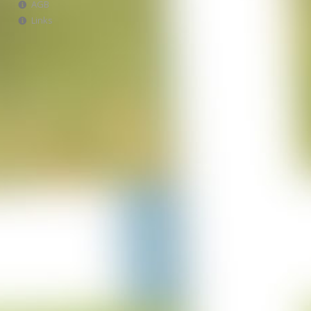
AGB
Projekt Italien
Links
28-06-2023
Projekt AWA Stable
25-06-2023
Projekt Lürschau
14-06-2023
Projekt Perl Borg
31-05-2023
Projekt Bulgarien
29-03-2023
Projekt Merzkirchen