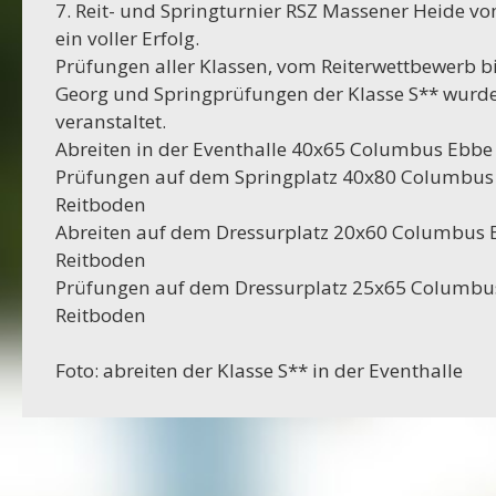
7. Reit- und Springturnier RSZ Massener Heide v
16-10-2023
ein voller Erfolg.
Projekt Bexhövede
Prüfungen aller Klassen, vom Reiterwettbewerb bi
Georg und Springprüfungen der Klasse S** wurde
09-10-2023
veranstaltet.
Projekt Egestorf
Abreiten in der Eventhalle 40x65 Columbus Ebbe 
Prüfungen auf dem Springplatz 40x80 Columbus 
01-09-2023
Reitboden
RC Stotel
Abreiten auf dem Dressurplatz 20x60 Columbus 
Reitboden
17-08-2023
Prüfungen auf dem Dressurplatz 25x65 Columbus
Projekt Korea
Reitboden
29-06-2023
Foto: abreiten der Klasse S** in der Eventhalle
Projekt Italien
28-06-2023
Projekt AWA Stable