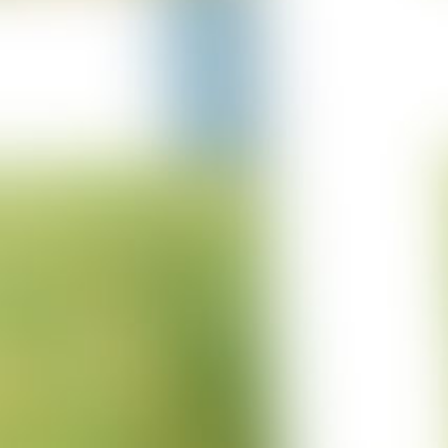
15-12-2022
Projekt Trencin
01-12-2022
Projekt Cuxhaven
01-11-2022
Projekt Wittstock
24-10-2022
Projekt Ritterhude
20-10-2022
Projekt Bischmisheim
04-10-2022