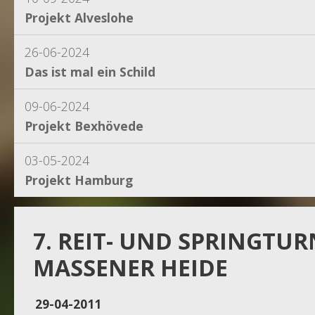
Projekt Alveslohe
26-06-2024
Das ist mal ein Schild
09-06-2024
Projekt Bexhövede
03-05-2024
Projekt Hamburg
15-04-2024
Projekt Dassel
7. REIT- UND SPRINGTUR
MASSENER HEIDE
16-11-2023
Projekt Egestorf
29-04-2011