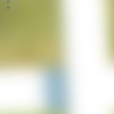
AGB
Projekt Italien
Links
28-06-2023
Projekt AWA Stable
25-06-2023
Projekt Lürschau
14-06-2023
Projekt Perl Borg
31-05-2023
Projekt Bulgarien
29-03-2023
Projekt Merzkirchen