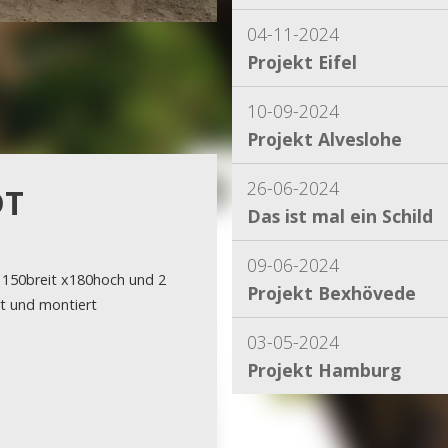
04-11-2024
Projekt Eifel
10-09-2024
Projekt Alveslohe
26-06-2024
DT
Das ist mal ein Schild
09-06-2024
 150breit x180hoch und 2
Projekt Bexhövede
t und montiert
03-05-2024
Projekt Hamburg
15-04-2024
Projekt Dassel