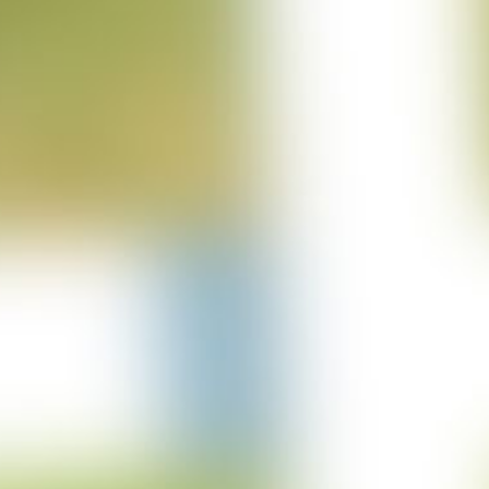
Projekt AWA Stable
25-06-2023
Projekt Lürschau
14-06-2023
Projekt Perl Borg
31-05-2023
Projekt Bulgarien
29-03-2023
Projekt Merzkirchen
05-03-2023
Columbus Sprung
05-03-2023