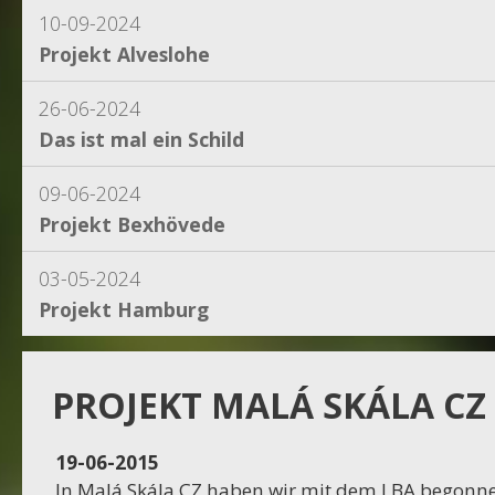
10-09-2024
Projekt Alveslohe
26-06-2024
Das ist mal ein Schild
09-06-2024
Projekt Bexhövede
03-05-2024
Projekt Hamburg
15-04-2024
Projekt Dassel
PROJEKT MALÁ SKÁLA CZ
16-11-2023
19-06-2015
Projekt Egestorf
In Malá Skála CZ haben wir mit dem I BA begonne