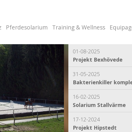
z
Pferdesolarium
Training & Wellness
Equipag
01-08-2025
Projekt Bexhövede
31-05-2025
Bakterienkiller komple
16-02-2025
Solarium Stallvärme
17-12-2024
Projekt Hipstedt