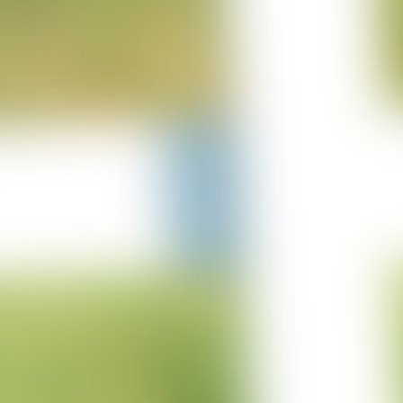
25-06-2023
Projekt Lürschau
14-06-2023
Projekt Perl Borg
31-05-2023
Projekt Bulgarien
29-03-2023
Projekt Merzkirchen
05-03-2023
Columbus Sprung
05-03-2023
Projekt Italien