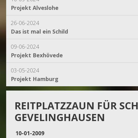
Projekt Alveslohe
26-06-2024
Das ist mal ein Schild
09-06-2024
Projekt Bexhövede
03-05-2024
Projekt Hamburg
15-04-2024
Projekt Dassel
REITPLATZZAUN FÜR SC
GEVELINGHAUSEN
16-11-2023
Projekt Egestorf
10-01-2009