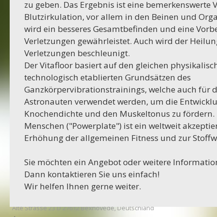
zu geben. Das Ergebnis ist eine bemerkenswerte 
Projekt Italien
Blutzirkulation, vor allem in den Beinen und Or
wird ein besseres Gesamtbefinden und eine Vor
28-06-2023
Verletzungen gewährleistet. Auch wird der Heilu
Projekt AWA Stable
Verletzungen beschleunigt.
Der Vitafloor basiert auf den gleichen physikalis
25-06-2023
technologisch etablierten Grundsätzen des
Projekt Lürschau
Ganzkörpervibrationstrainings, welche auch für 
Astronauten verwendet werden, um die Entwickl
14-06-2023
Knochendichte und den Muskeltonus zu fördern. D
Projekt Perl Borg
Menschen ("Powerplate") ist ein weltweit akzeptier
Erhöhung der allgemeinen Fitness und zur Stoff
31-05-2023
Projekt Bulgarien
Sie möchten ein Angebot oder weitere Informati
Dann kontaktieren Sie uns einfach!
29-03-2023
Wir helfen Ihnen gerne weiter.
Projekt Merzkirchen
Columbus
Alte Strasse 23 D 27612 Bexhövede, Deutschland