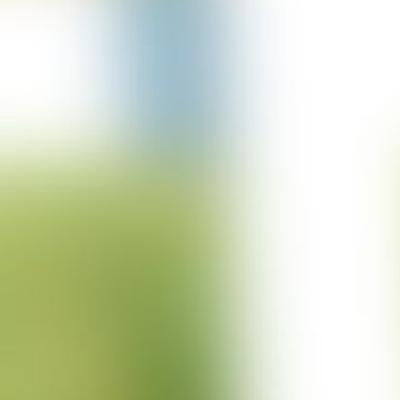
20-10-2022
Projekt Bischmisheim
04-10-2022
Projekt Bratislava II
21-09-2022
Projekt Velburg
15-09-2022
Projekt Lütjensee
01-09-2022
Projekt Nettersheim
19-07-2022
Projekt Italien