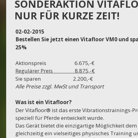
Projekt Dassel
SONDERAKTION VITAFLO
NUR FÜR KURZE ZEIT!
16-11-2023
Projekt Egestorf
02-02-2015
Bestellen Sie jetzt einen Vitafloor VM0 und sp
16-10-2023
25%
Projekt Bexhövede
Aktionspreis 6.675,-€
09-10-2023
Regulärer Preis 8.875,-€
Projekt Egestorf
Sie sparen 2.200,-€
Alle Preise zzgl. MwSt und Transport
01-09-2023
RC Stotel
Was ist ein Vitafloor?
Der Vitafloor® ist das erste Vibrationstrainings-P
17-08-2023
speziell für Pferde entwickelt wurde.
Projekt Korea
Das Gerät bietet die einzigartige Möglichkeit dem
gleichzeitig ein vielseitiges physisches Training
29-06-2023