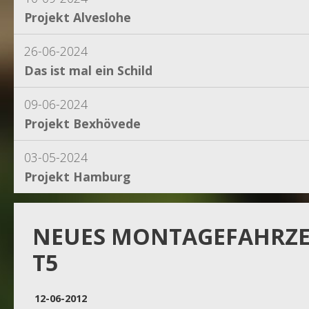
Projekt Alveslohe
26-06-2024
Das ist mal ein Schild
09-06-2024
Projekt Bexhövede
03-05-2024
Projekt Hamburg
15-04-2024
Projekt Dassel
NEUES MONTAGEFAHRZ
T5
16-11-2023
Projekt Egestorf
12-06-2012