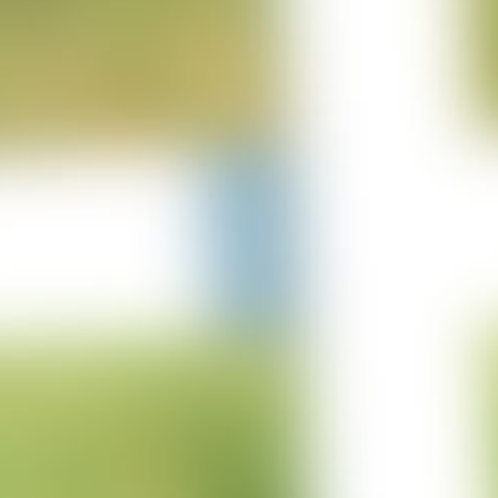
25-06-2023
Projekt Lürschau
14-06-2023
Projekt Perl Borg
31-05-2023
Projekt Bulgarien
29-03-2023
Projekt Merzkirchen
05-03-2023
Columbus Sprung
05-03-2023
Projekt Italien