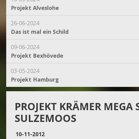
Projekt Alveslohe
26-06-2024
Das ist mal ein Schild
09-06-2024
Projekt Bexhövede
03-05-2024
Projekt Hamburg
15-04-2024
Projekt Dassel
PROJEKT KRÄMER MEGA 
SULZEMOOS
16-11-2023
Projekt Egestorf
10-11-2012