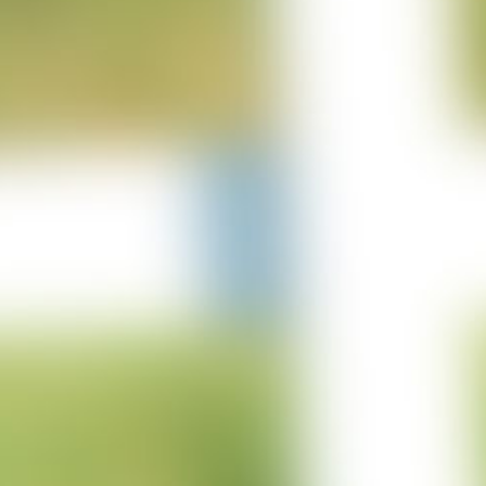
25-06-2023
Projekt Lürschau
14-06-2023
Projekt Perl Borg
31-05-2023
Projekt Bulgarien
29-03-2023
Projekt Merzkirchen
05-03-2023
Columbus Sprung
05-03-2023
Projekt Italien