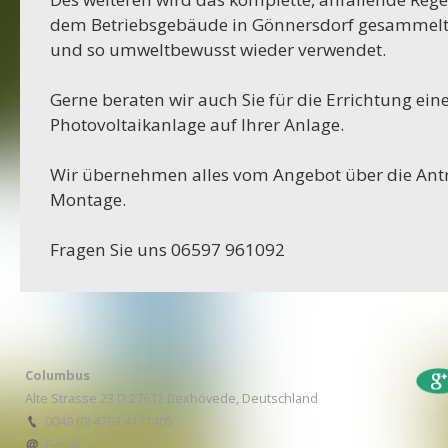
25-06-2023
dem Betriebsgebäude in Gönnersdorf gesammelt,
und so umweltbewusst wieder verwendet.
Projekt Lürschau
Gerne beraten wir auch Sie für die Errichtung ein
14-06-2023
Photovoltaikanlage auf Ihrer Anlage.
Projekt Perl Borg
Wir übernehmen alles vom Angebot über die Antr
31-05-2023
Montage.
Projekt Bulgarien
Fragen Sie uns 06597 961092
29-03-2023
Projekt Merzkirchen
05-03-2023
Columbus Sprung
Columbus
Alte Strasse 23 D 27612 Bexhövede, Deutschland
05-03-2023
0049 (0) 4703 4171405
Projekt Italien
E-mail