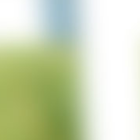
Projekt Bratislava II
21-09-2022
Projekt Velburg
15-09-2022
Projekt Lütjensee
01-09-2022
Projekt Nettersheim
19-07-2022
Projekt Italien
18-07-2022
Projekt Haßloch
08-07-2022