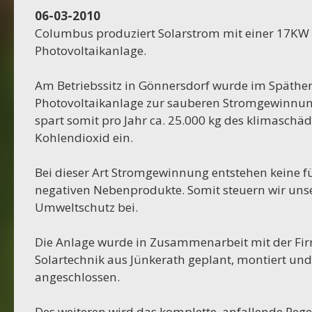
16-10-2023
06-03-2010
Projekt Bexhövede
Columbus produziert Solarstrom mit einer 17KW
Photovoltaikanlage.
09-10-2023
Projekt Egestorf
Am Betriebssitz in Gönnersdorf wurde im Späther
Photovoltaikanlage zur sauberen Stromgewinnung
01-09-2023
spart somit pro Jahr ca. 25.000 kg des klimaschä
RC Stotel
Kohlendioxid ein.
17-08-2023
Bei dieser Art Stromgewinnung entstehen keine f
Projekt Korea
negativen Nebenprodukte. Somit steuern wir uns
Umweltschutz bei.
29-06-2023
Projekt Italien
Die Anlage wurde in Zusammenarbeit mit der F
Solartechnik aus Jünkerath geplant, montiert und
28-06-2023
angeschlossen.
Projekt AWA Stable
Des weiteren wird das komplette, anfallende Reg