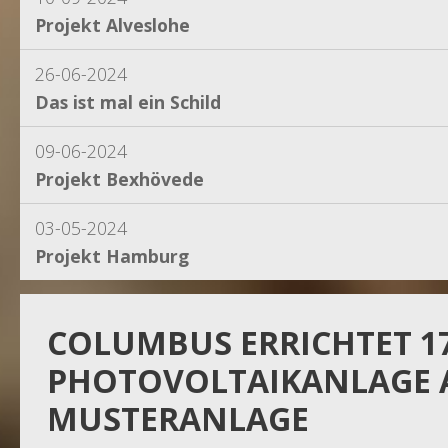
Projekt Alveslohe
26-06-2024
Das ist mal ein Schild
09-06-2024
Projekt Bexhövede
03-05-2024
Projekt Hamburg
15-04-2024
Projekt Dassel
COLUMBUS ERRICHTET 1
PHOTOVOLTAIKANLAGE 
16-11-2023
MUSTERANLAGE
Projekt Egestorf