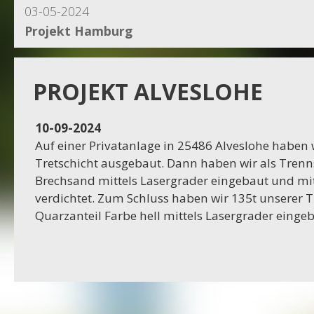
03-05-2024
Projekt Hamburg
15-04-2024
Projekt Dassel
PROJEKT ALVESLOHE
16-11-2023
10-09-2024
Projekt Egestorf
Auf einer Privatanlage in 25486 Alveslohe haben wi
Tretschicht ausgebaut. Dann haben wir als Trenns
16-10-2023
Brechsand mittels Lasergrader eingebaut und mit
Projekt Bexhövede
verdichtet. Zum Schluss haben wir 135t unserer 
Quarzanteil Farbe hell mittels Lasergrader eingeb
09-10-2023
Projekt Egestorf
01-09-2023
RC Stotel