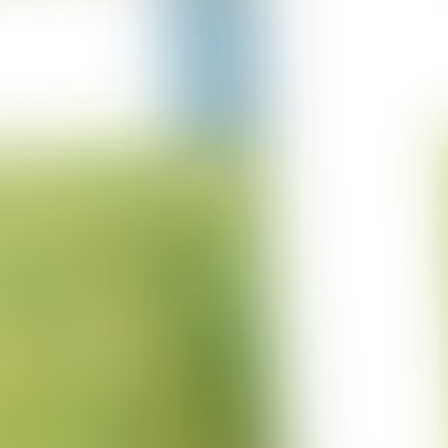
29-03-2023
Projekt Merzkirchen
05-03-2023
Columbus Sprung
05-03-2023
Projekt Italien
15-12-2022
Projekt Trencin
01-12-2022
Projekt Cuxhaven
01-11-2022