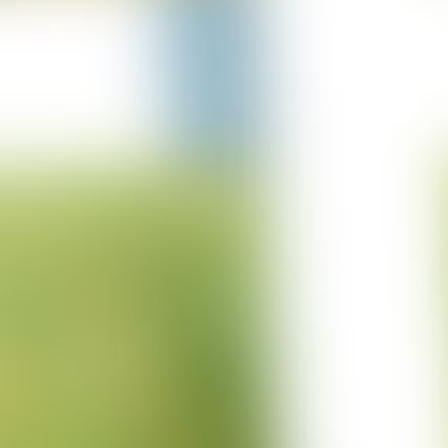
05-03-2023
Columbus Sprung
05-03-2023
Projekt Italien
15-12-2022
Projekt Trencin
01-12-2022
Projekt Cuxhaven
01-11-2022
Projekt Wittstock
24-10-2022
Projekt Ritterhude