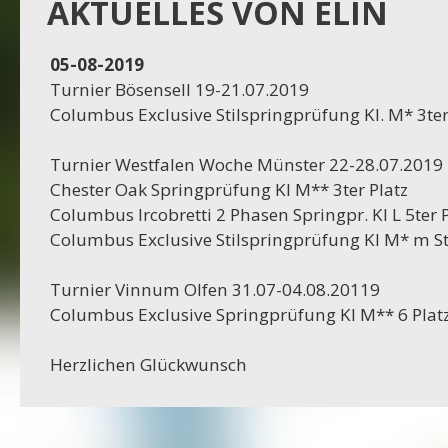
Projekt Dassel
AKTUELLES VON ELIN
16-11-2023
05-08-2019
Projekt Egestorf
Turnier Bösensell 19-21.07.2019
Columbus Exclusive Stilspringprüfung Kl. M* 3ter
16-10-2023
Projekt Bexhövede
Turnier Westfalen Woche Münster 22-28.07.2019
Chester Oak Springprüfung Kl M** 3ter Platz
09-10-2023
Columbus Ircobretti 2 Phasen Springpr. Kl L 5ter 
Projekt Egestorf
Columbus Exclusive Stilspringprüfung Kl M* m St 
01-09-2023
Turnier Vinnum Olfen 31.07-04.08.20119
RC Stotel
Columbus Exclusive Springprüfung Kl M** 6 Plat
17-08-2023
Herzlichen Glückwunsch
Projekt Korea
29-06-2023