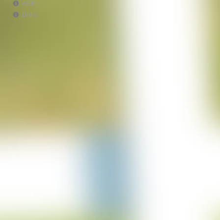
AGB
Projekt Italien
Links
28-06-2023
Projekt AWA Stable
25-06-2023
Projekt Lürschau
14-06-2023
Projekt Perl Borg
31-05-2023
Projekt Bulgarien
29-03-2023
Projekt Merzkirchen