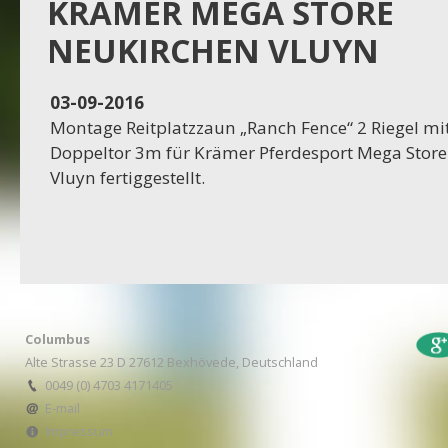
Projekt Dassel
KRÄMER MEGA STORE
NEUKIRCHEN VLUYN
16-11-2023
Projekt Egestorf
03-09-2016
Montage Reitplatzzaun „Ranch Fence“ 2 Riegel mi
16-10-2023
Doppeltor 3m für Krämer Pferdesport Mega Stor
Projekt Bexhövede
Vluyn fertiggestellt.
09-10-2023
Projekt Egestorf
01-09-2023
RC Stotel
Columbus
17-08-2023
Alte Strasse 23 D 27612 Bexhövede, Deutschland
Projekt Korea
0049 (0) 4703 4171405
E-mail
Impressum
29-06-2023