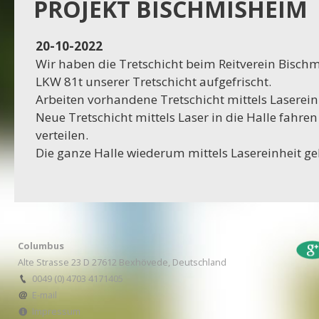
Projekt Dassel
PROJEKT BISCHMISHEIM
16-11-2023
20-10-2022
Projekt Egestorf
Wir haben die Tretschicht beim Reitverein Bisch
LKW 81t unserer Tretschicht aufgefrischt.
16-10-2023
Arbeiten vorhandene Tretschicht mittels Laserein
Projekt Bexhövede
Neue Tretschicht mittels Laser in die Halle fahre
verteilen.
09-10-2023
Die ganze Halle wiederum mittels Lasereinheit gel
Projekt Egestorf
01-09-2023
RC Stotel
Columbus
17-08-2023
Alte Strasse 23 D 27612 Bexhövede, Deutschland
Projekt Korea
0049 (0) 4703 4171405
E-mail
29-06-2023
Impressum